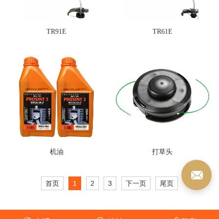
TR91E
TR61E
机油
打草头
首页
1
2
3
下一页
尾页