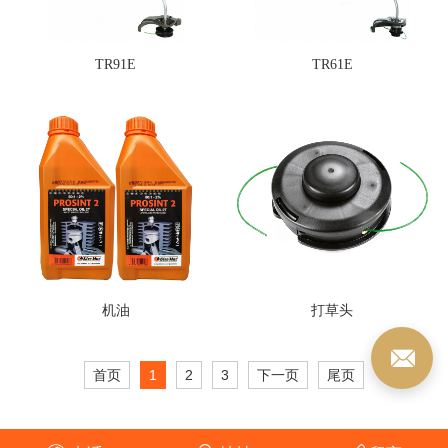
TR91E
TR61E
机油
打草头
首页
1
2
3
下一页
尾页