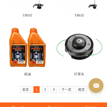
TR91E
TR61E
机油
打草头
首页
1
2
3
下一页
尾页