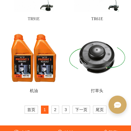
TR91E
TR61E
机油
打草头
首页
1
2
3
下一页
尾页