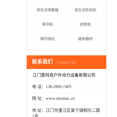
背负式喷雾器
背负式吹风机
草坪机
修剪机
城市绿化
破拆器材
C
联系我们
Contact Us
江门意玛克户外动力设备有限公司
电 话：138-2809-7405
网 址：www.oleomac.cn
地 址：江门市蓬江区棠下镇桐乐二路
1号