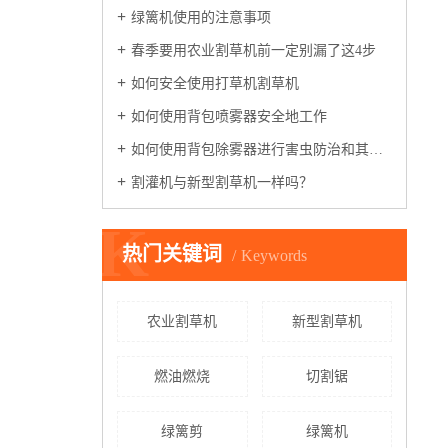
绿篱机使用的注意事项
春季要用农业割草机前一定别漏了这4步
如何安全使用打草机割草机
如何使用背包喷雾器安全地工作
如何使用背包除雾器进行害虫防治和其他处理
割灌机与新型割草机一样吗？
K
热门关键词
Keywords
农业割草机
新型割草机
燃油燃烧
切割锯
绿篱剪
绿篱机