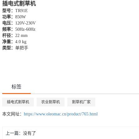
插电式割草机
型号：
TR91E
功率：
850W
电压：
120V-230V
频率：
50Hz-60Hz
杆径：
22 mm
净重：
4.0 kg
类型：
单把手
标签
插电式割草机
农业割草机
割草机厂家
本文网址：
https://www.oleomac.cn/product/765.html
上一篇：
没有了